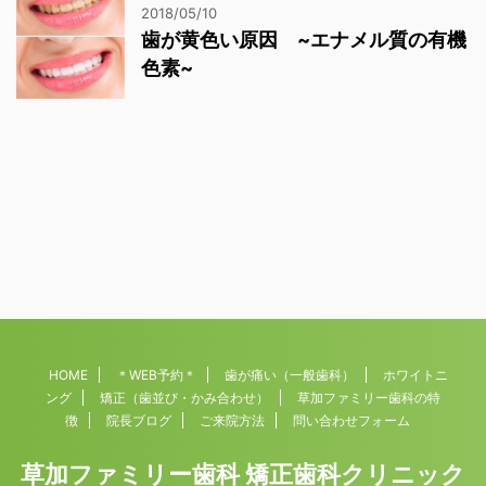
2018/05/10
歯が黄色い原因 ~エナメル質の有機
色素~
HOME
＊WEB予約＊
歯が痛い（一般歯科）
ホワイトニ
ング
矯正（歯並び・かみ合わせ）
草加ファミリー歯科の特
徴
院長ブログ
ご来院方法
問い合わせフォーム
草加ファミリー歯科 矯正歯科クリニック