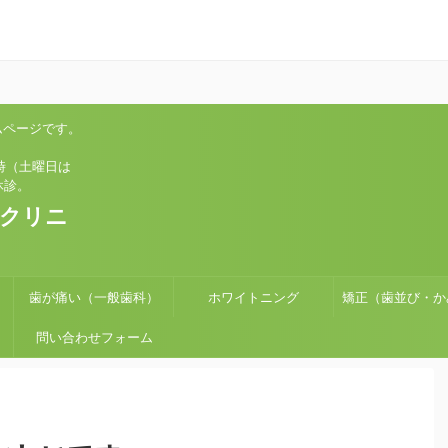
ムページです。
土曜日は
診。
科クリニ
歯が痛い（一般歯科）
ホワイトニング
矯正（歯並び・か
問い合わせフォーム
せ）