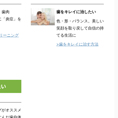
、歯肉
歯をキレイに治したい
に「炎症」を
色・形・バランス。美しい
笑顔を取り戻して自信の持
クリーニング
てる生活に
>歯をキレイに治す方法
色い
グがオススメ
すんだ歯自体