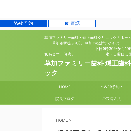
Web予約
☎ 電話
草加ファミリー歯科・矯正歯科クリニックのホー
草加市駅徒歩4分。草加市役所すぐそば
平日9時30分から19時（
18時まで）診療。 水・日曜日は休
草加ファミリー歯科 矯正歯
ック
HOME
＊WEB予約＊
院長ブログ
ご来院方法
HOME
>