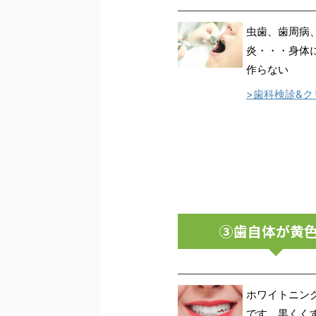
虫歯、歯周病
炎・・・身体
作らない
>歯科検診&
③歯自体が黄
ホワイトニン
です。黒くく