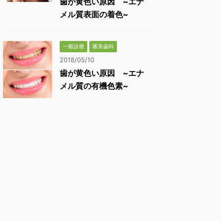
歯が黄色い原因 ~エナ
メル質表面の着色~
一般診療
審美歯科
2018/05/10
歯が黄色い原因 ~エナ
メル質の有機色素~