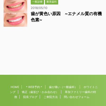
一般診療
審美歯科
2018/05/10
歯が黄色い原因 ~エナメル質の有機
色素~
HOME
＊WEB予約＊
歯が痛い（一般歯科）
ホワイトニ
ング
矯正（歯並び・かみ合わせ）
草加ファミリー歯科の特
徴
院長ブログ
ご来院方法
問い合わせフォーム