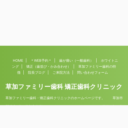
HOME
＊WEB予約＊
歯が痛い（一般歯科）
ホワイトニ
ング
矯正（歯並び・かみ合わせ）
草加ファミリー歯科の特
徴
院長ブログ
ご来院方法
問い合わせフォーム
草加ファミリー歯科 矯正歯科クリニック
草加ファミリー歯科・矯正歯科クリニックのホームページです。 草加市
駅徒歩4分。草加市役所すぐそば 平日9時30分
から19時（土曜日は18時まで）診療。 水・日曜日は休診。
Copyright© 草加ファミリー歯科 矯正歯科クリニック , 2026 All Rights
Reserved Powered by
AFFINGER5
.