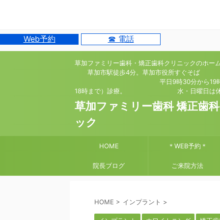
Web予約
☎ 電話
草加ファミリー歯科・矯正歯科クリニックのホー
草加市駅徒歩4分。草加市役所すぐそば
平日9時30分から19時（
18時まで）診療。 水・日曜日は休
草加ファミリー歯科 矯正歯
ック
HOME
＊WEB予約＊
院長ブログ
ご来院方法
HOME
>
インプラント
>