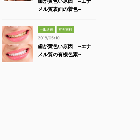
歯が黄色い原因 ~エナ
メル質表面の着色~
一般診療
審美歯科
2018/05/10
歯が黄色い原因 ~エナ
メル質の有機色素~