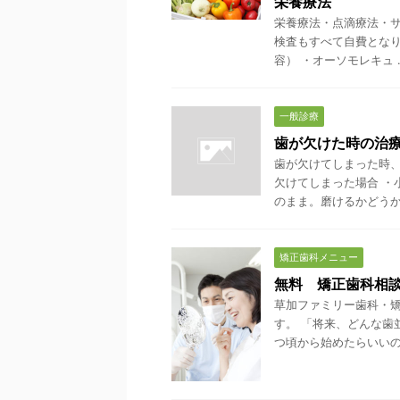
栄養療法
栄養療法・点滴療法・サ
検査もすべて自費となり
容） ・オーソモレキュ ..
一般診療
歯が欠けた時の治
歯が欠けてしまった時、
欠けてしまった場合 ・
のまま。磨けるかどうかだ
矯正歯科メニュー
無料 矯正歯科相
草加ファミリー歯科・
す。 「将来、どんな歯
つ頃から始めたらいいの？