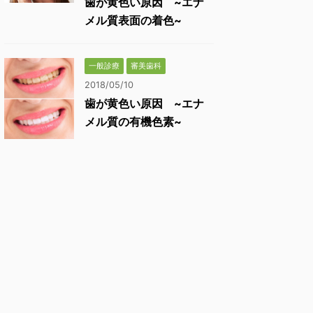
歯が黄色い原因 ~エナ
メル質表面の着色~
一般診療
審美歯科
2018/05/10
歯が黄色い原因 ~エナ
メル質の有機色素~