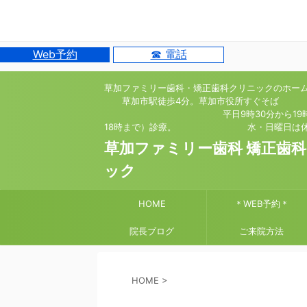
Web予約
☎ 電話
草加ファミリー歯科・矯正歯科クリニックのホー
草加市駅徒歩4分。草加市役所すぐそば
平日9時30分から19時（
18時まで）診療。 水・日曜日は休
草加ファミリー歯科 矯正歯
ック
HOME
＊WEB予約＊
院長ブログ
ご来院方法
HOME
>