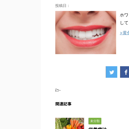
投稿日：
ホワ
して
>黄
-
関連記事
未分類