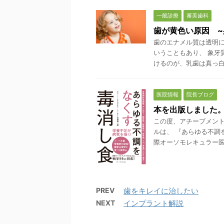
一般診療
審美歯科
歯が黄色い原因 ~
歯のエナメル質は透明
いうこともあり、 象牙
けるのが、乳歯は真っ白な 
医院情報
院長ブログ
本を出版しました
この度、アチーブメント
ルは、 『あらゆる不調
際オーソモレキュラー医学会
PREV
歯をキレイに治したい
NEXT
インプラント解説