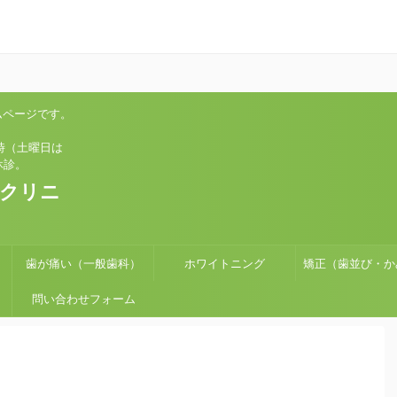
ムページです。
土曜日は
診。
科クリニ
歯が痛い（一般歯科）
ホワイトニング
矯正（歯並び・か
問い合わせフォーム
せ）