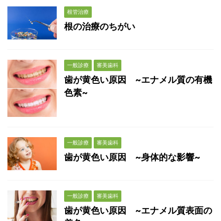
根管治療
根の治療のちがい
一般診療
審美歯科
歯が黄色い原因 ~エナメル質の有機
色素~
一般診療
審美歯科
歯が黄色い原因 ~身体的な影響~
一般診療
審美歯科
歯が黄色い原因 ~エナメル質表面の