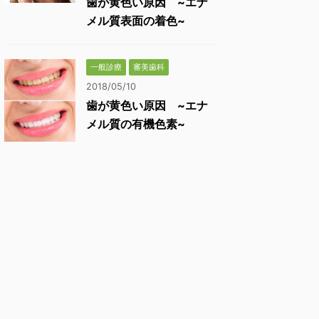
歯が黄色い原因 ~エナ
メル質表面の着色~
一般診療
審美歯科
2018/05/10
歯が黄色い原因 ~エナ
メル質の有機色素~