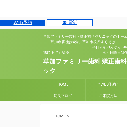
Web予約
☎ 電話
草加ファミリー歯科・矯正歯科クリニックのホー
草加市駅徒歩4分。草加市役所すぐそば
平日9時30分から19時（
18時まで）診療。 水・日曜日は休
草加ファミリー歯科 矯正歯
ック
HOME
＊WEB予約＊
院長ブログ
ご来院方法
HOME
>