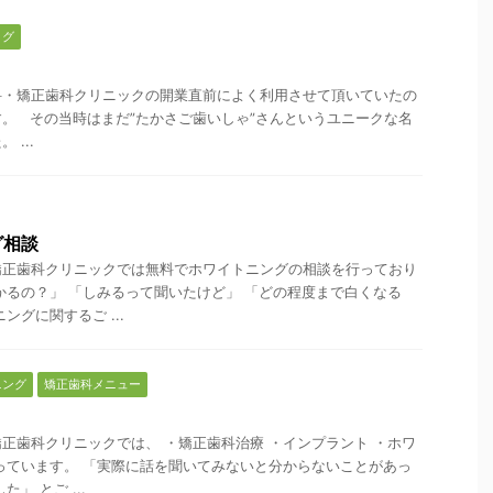
ログ
科・矯正歯科クリニックの開業直前によく利用させて頂いていたの
。 その当時はまだ”たかさご歯いしゃ”さんというユニークな名
...
グ相談
矯正歯科クリニックでは無料でホワイトニングの相談を行っており
かるの？」 「しみるって聞いたけど」 「どの程度まで白くなる
ングに関するご ...
ニング
矯正歯科メニュー
正歯科クリニックでは、 ・矯正歯科治療 ・インプラント ・ホワ
っています。 「実際に話を聞いてみないと分からないことがあっ
」 とご ...